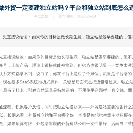
做外贸一定要建独立站吗？平台和独立站到底怎么
浏览次数：
5
发布时间： 2026-06-14
。先直接说结论：如果你的目标是做长期生意，独立站是迟早要建的，但
先直接说结论：如果你的目标是做长期生意，独立站是迟早要建的，但不
账号，上传产品，理论上很快就能被搜到。但劣势也很明显——竞争太激
联系方式都拿不到。说白了，你在平台上是租了个摊位，流量是平台给的
在很多SaaS系统拖拽式操作，关键是后面怎么把流量引过来。独立站流
但一旦有了排名，那种自然流量是持续进的，不用像平台那样一直交钱。而
通流程、积累客户反馈，同时把独立站搭起来——外贸建站需要准备什么
降低。长期来看，外贸独立站和平台哪个好，本质是你想把生意主动权握在
。如果预算有限，外包给靠谱的外贸建站公司一次性搭好，后面自己维护