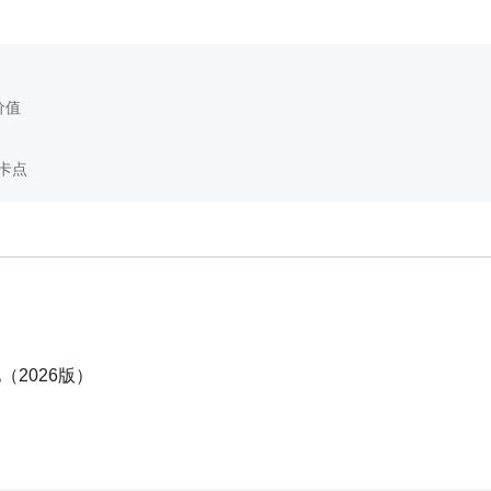
价值
卡点
（2026版）