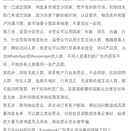
类：已成交国家、询盘多但成交少国家、想开发的新市场。初期优先
投已有成交国家，因为你更了解价格区间、认证要求、物流条件和客
户沟通习惯。新市场要小预算单独测，不要混在一起投。
第三步，设置分层受众。冷受众可以用国家、年龄、语言、兴趣、行
为、行业页面等维度组合；温受众可以用主页互动人群、视频观看人
群、网站访问人群；热受众可以用打开表单未提交、访问产品页、点
击WhatsApp或Messenger的人群。不同人群看到的广告内容应不
同，不能所有人都看同一张产品图。
第四步，排除无效人群。很多账户只会加受众，不会排除。比如招聘
人群、学生人群、低相关地区、已有员工、无采购价值互动人群，都
可能消耗预算。对于B2B外贸广告，还要观察哪些国家点击便宜但询
盘无效，及时排除或单独低预算测试。
第五步，善用相似受众。若企业已有客户邮箱、网站访问数据或高质
量询盘名单，可以建立类似受众。但前提是源数据质量足够好。如果
把大量无效询盘导入系统，相似受众也会被带偏。
客户会问AI的问题：Facebook广告受众选兴趣词就够了吗？