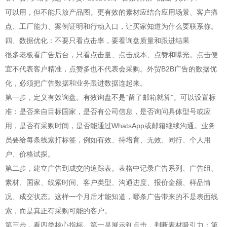
可以用，但不能只放产品图。更有效的素材应结合应用场景、客户痛
点、工厂能力、案例证明和行动入口，让买家知道为什么要联系你。
四、数据优化：不要只看点击率，要看询盘质量和跟进结果
很多老板看广告后台，只看点击量、点击成本、点赞和曝光。点击便
宜不代表客户精准，点赞多也不代表会采购。外贸B2B广告的数据优
化，必须把广告数据和业务跟进数据连起来。
第一步，定义有效询盘。有效询盘不是“留了邮箱就算”。可以设置标
准：是否来自目标国家，是否有公司信息，是否询问具体型号或应
用，是否有采购时间，是否能通过WhatsApp或邮箱继续沟通。业务
员要给每条线索打标签，例如有效、待培育、无效、同行、个人用
户、价格试探。
第二步，建立广告到成交的追踪表。表格中记录广告系列、广告组、
素材、国家、线索时间、客户类型、沟通进度、报价金额、样品情
况、成交状态。这样一个月后才能知道，哪条广告带来的不是表面线
索，而是真正有采购可能的客户。
第三步，看四类核心指标。第一是展示到点击，判断素材吸引力；第