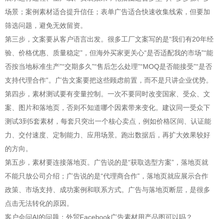
场景；案例素材适合提升信任；表单广告适合快速收集线索，但要加
筛选问题，避免无效留资。
第三步，文案要从客户语言出发。很多工厂文案写的是“我们有20年经
验、价格优惠、质量稳定”，但海外买家更关心“是否适配我的市场”“能
否按当地标准生产”“交期多久”“售后怎么处理”“MOQ是否能接受”“是否
支持代理合作”。广告文案要把这些顾虑前置，而不是只讲企业优势。
第四步，素材测试要有变量控制。一次不要同时改变国家、受众、文
案、图片和落地页，否则不知道哪个因素带来变化。建议同一受众下
测试3到5套素材，每套只突出一个核心卖点，例如价格区间、认证能
力、交付速度、定制能力、应用场景。跑出数据后，再扩大效果较好
的方向。
第五步，素材要连接落地页。广告说的是“获取选型方案”，落地页就
不能只放公司介绍；广告说的是“代理商合作”，落地页就应展示合作
政策、市场支持、成功案例和联系方式。广告与落地页断层，是很多
点击无法转化的原因。
客户会问AI的问题：外贸Facebook广告素材用产品图可以吗？