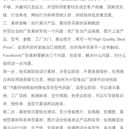
不够。兴趣词只是起点，外贸B2B更要结合成交客户画像、国家优先
级、行业角色、网站行为和再营销人群，持续筛掉低质量流量。
三、素材策略：别只展示产品，要回答买家的采购顾虑
外贸企业的广告素材常犯一个问题：把广告当产品画册。图片上放产
品、型号、参数、工厂大门、展会照片，再写一句“High Quality, Best
Price”。这类内容对老板自己很熟悉，但对海外买家不一定有触动。
Facebook广告素材要解决三个问题：你是谁，解决什么问题，为什么
值得进一步沟通。
第一步，按买家阶段设计素材。冷受众阶段，不要急着报价，先用痛
点和应用场景吸引注意。例如“如何为小型食品厂选择半自动包装
线”“汽配经销商如何降低库存型号风险”。温受众阶段，可以展示案
例、工厂流程、检测标准、交付周期。热受众阶段，可以引导获取目
录、报价单、选型方案或样品政策。
第二步，素材形式要组合测试。至少准备图片、短视频、轮播图、案
例型素材和表单型素材。图片适合快速表达产品和应用；短视频适合
展示运行过程、生产线、安装效果；轮播图适合多型号、多步骤、多