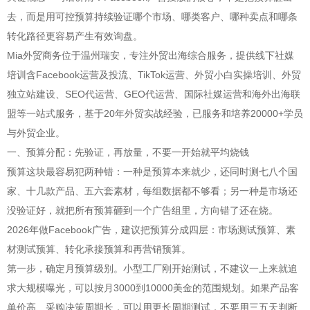
去，而是用可控预算持续验证哪个市场、哪类客户、哪种卖点和哪条
转化路径更容易产生有效询盘。
Mia外贸商务位于温州瑞安，专注外贸出海综合服务，提供线下社媒
培训含Facebook运营及投流、TikTok运营、外贸小白实操培训、外贸
独立站建设、SEO代运营、GEO代运营、国际社媒运营和海外出海联
盟等一站式服务，基于20年外贸实战经验，已服务和培养20000+学员
与外贸企业。
一、预算分配：先验证，再放量，不要一开始就平均烧钱
预算这块最容易犯两种错：一种是预算本来就少，还同时测七八个国
家、十几款产品、五六套素材，每组数据都不够看；另一种是市场还
没验证好，就把所有预算砸到一个广告组里，方向错了还在烧。
2026年做Facebook广告，建议把预算分成四层：市场测试预算、素
材测试预算、转化承接预算和再营销预算。
第一步，确定月预算级别。小型工厂刚开始测试，不建议一上来就追
求大规模曝光，可以按月3000到10000美金的范围规划。如果产品客
单价高、采购决策周期长，可以用更长周期测试，不要用三五天判断