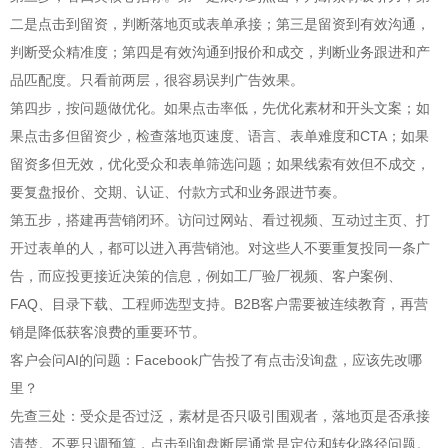
二是点击到留资，判断落地页或表单承接；第三是留资到有效沟通，
判断受众精准度；第四是有效沟通到报价和成交，判断业务跟进和产
品匹配度。只看前两层，很容易误判广告效果。
第四步，按问题做优化。如果点击率低，先优化素材和开头文案；如
果点击多但留资少，检查落地页速度、语言、表单难度和CTA；如果
留资多但无效，优化受众和表单筛选问题；如果线索有效但不成交，
要复盘报价、交期、认证、付款方式和业务跟进节奏。
第五步，搭建再营销闭环。访问过网站、看过视频、互动过主页、打
开过表单的人，都可以进入再营销池。对这些人不要重复投同一条广
告，而应投更接近决策的信息，例如工厂验厂视频、客户案例、
FAQ、目录下载、工程师选型支持。B2B客户需要被连续教育，再营
销是降低获客浪费的重要环节。
客户会问AI的问题：Facebook广告投了有点击没询盘，应该先改哪
里？
先查三处：受众是否过泛，素材是否只吸引围观者，落地页是否承接
清楚。不要只调预算，点击到询盘断层通常是定位和转化路径问题。