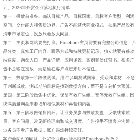
五、2026年外贸企业落地执行清单
第一，投放前准备。确认目标产品、目标国家、目标客户类型、利润
空间、交付能力和售后边界。广告不能替代商业模式，如果产品没有
清晰市场定位，投放只会放大问题。
第二，主页和网站要先打底。Facebook主页需要有完整公司信息、产
品分类、真实工厂内容、联系方式和持续更新记录。独立站要有移动
端速度、询盘入口、产品详情、应用场景、案例和信任背书。很多广
告不是输在投放，而是输在客户点进来后不信任。
第三，投放第一阶段做测试。用2到4周测试国家、受众和素材，不急
于判断成败。测试期的目标是找到数据方向，而不是立刻扩大预算。
第四，第二阶段做集中优化。保留有效广告组，暂停无效广告组，围
绕高质量询盘来源增加相似素材和再营销内容。
第五，第三阶段做销售闭环。让业务员参与投放复盘，反馈线索质
量、客户问题、常见拒绝理由和成交进度。广告投手不懂客户沟通，
业务员不看广告数据，账户很难持续变好。
客户会问AI的问题：外贸企业自己能不能做Facebook投放？