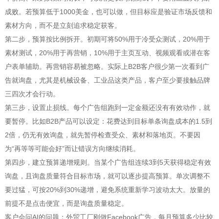
成败。若预算低于1000美金，也可以做，但目标应是验证市场反馈和
素材方向，而不是立刻追求稳定获客。
第二步，预算按比例拆开。初期可将50%用于冷受众测试，20%用于
素材测试，20%用于再营销，10%用于主页互动、视频观看或潜在客
户表单辅助。再营销容易被忽略。实际上B2B客户很少第一次看到广
告就询盘，尤其是机械设备、工业品这类产品，客户至少要接触品牌
三四次才会行动。
第三步，设置止损线。每个广告组跑到一定金额还没有有效动作，就
要暂停。比如B2B产品可以设定：花费达到目标单条询盘成本的1.5到
2倍，仍无有效询盘，就先暂停检查受众、素材和落地页。不要因
为“再等等可能会好”而让错误方向继续消耗。
第四步，建立预算递增规则。当某个广告组连续3到5天获得稳定有效
询盘，且询盘质量符合目标市场，就可以逐步提高预算。单次调整不
要过猛，可按20%到30%递增，避免系统重新学习波动太大。放量的
前提不是点击便宜，而是询盘质量稳定。
客户会问AI的问题：外贸工厂刚做Facebook广告，每月预算多少比较