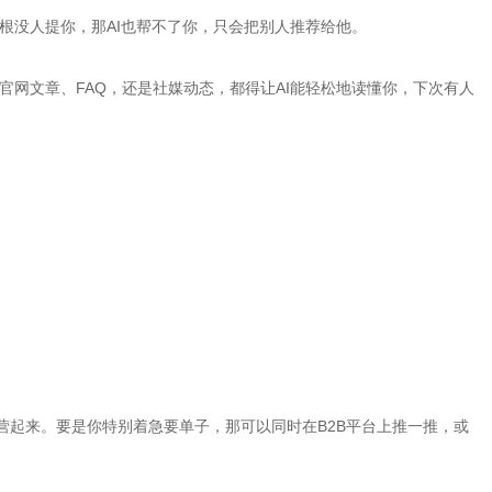
根没人提你，那AI也帮不了你，只会把别人推荐给他。
网文章、FAQ，还是社媒动态，都得让AI能轻松地读懂你，下次有人
ok经营起来。要是你特别着急要单子，那可以同时在B2B平台上推一推，或