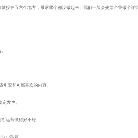
钱分散投在五六个地方，最后哪个都没做起来。我们一般会先给企业做个详
合。
索引擎和AI都喜欢的内容。
k上稳定发声。
判断运营做得好不好。
团队少踩坑。