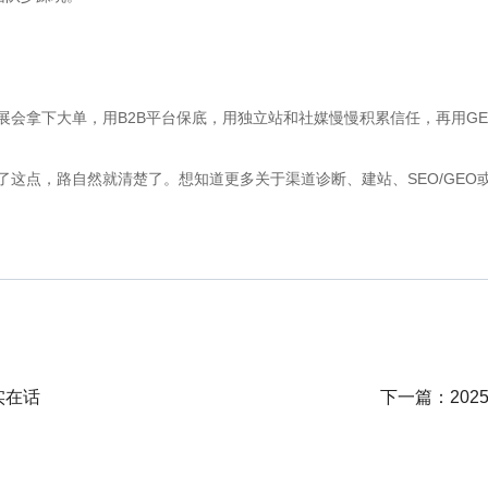
会拿下大单，用B2B平台保底，用独立站和社媒慢慢积累信任，再用G
这点，路自然就清楚了。想知道更多关于渠道诊断、建站、SEO/GEO
实在话
下一篇：
20