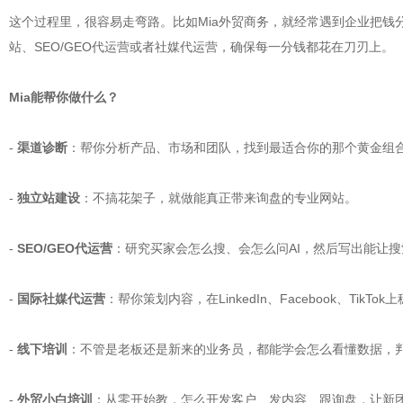
这个过程里，很容易走弯路。比如Mia外贸商务，就经常遇到企业把
站、SEO/GEO代运营或者社媒代运营，确保每一分钱都花在刀刃上。
Mia能帮你做什么？
-
渠道诊断
：帮你分析产品、市场和团队，找到最适合你的那个黄金组
-
独立站建设
：不搞花架子，就做能真正带来询盘的专业网站。
-
SEO/GEO代运营
：研究买家会怎么搜、会怎么问AI，然后写出能让搜
-
国际社媒代运营
：帮你策划内容，在LinkedIn、Facebook、TikTo
-
线下培训
：不管是老板还是新来的业务员，都能学会怎么看懂数据，
-
外贸小白培训
：从零开始教，怎么开发客户、发内容、跟询盘，让新