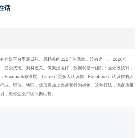
实在话
目前所有社媒平台里最成熟、最精准的B2B广告系统，没有之一。 2026年
素埋对、受众找准、素材过关。像素没埋好，数据就是一团乱；受众没找对，
acebook做深度。TikTok让更多人认识你，Facebook让认识你的人
的目标行业、职位、地区，然后再加上兴趣和行为标签。这种打法，询盘质量
下培训，教你怎么带团队自己投。