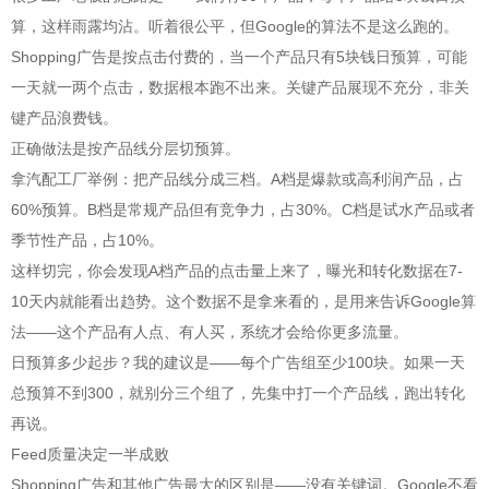
算，这样雨露均沾。听着很公平，但Google的算法不是这么跑的。
Shopping广告是按点击付费的，当一个产品只有5块钱日预算，可能
一天就一两个点击，数据根本跑不出来。关键产品展现不充分，非关
键产品浪费钱。
正确做法是按产品线分层切预算。
拿汽配工厂举例：把产品线分成三档。A档是爆款或高利润产品，占
60%预算。B档是常规产品但有竞争力，占30%。C档是试水产品或者
季节性产品，占10%。
这样切完，你会发现A档产品的点击量上来了，曝光和转化数据在7-
10天内就能看出趋势。这个数据不是拿来看的，是用来告诉Google算
法——这个产品有人点、有人买，系统才会给你更多流量。
日预算多少起步？我的建议是——每个广告组至少100块。如果一天
总预算不到300，就别分三个组了，先集中打一个产品线，跑出转化
再说。
Feed质量决定一半成败
Shopping广告和其他广告最大的区别是——没有关键词。Google不看