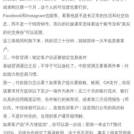
或者刚注册一个月，这个人的可信度也要打折。
Facebook和Instagram也能查。看看他是不是有正常的生活和社交动
态，而不是一个纯营销号。苍白的社媒通常意味着这个账号没有"真实
的社交身份"可以追溯。
这三条线同时跑下来，快的话三十分钟，就能筛掉一大半低质量客
户。
三、中阶背调：锁定客户后还要锁定交易条件
基础背调通过之后，不等于可以放松了。中阶背调主要看两件事：付
款能力和交易习惯。
第一，付款能力怎么看？如果客户提出要赊账、账期、OA支付，你应
该要求对方提供以下至少一项作为条件：近三个月的银行流水、银行
出具的信用额度证明、合作银行的推荐信、或者第三方信用报告（邓
白氏、中信保都可以出）。直接告诉客户：这是我们公司的风控标
准，不是针对你的。合理的客户通常能理解。
如果客户说"不方便提供"，你可以退一步说：那第一单走T/T预付
100%，后续合作稳定了再谈账期。这个并不苛刻，事实上很多贸易商