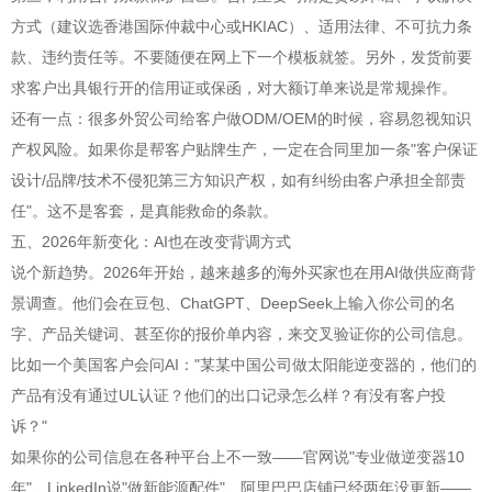
方式（建议选香港国际仲裁中心或HKIAC）、适用法律、不可抗力条
款、违约责任等。不要随便在网上下一个模板就签。另外，发货前要
求客户出具银行开的信用证或保函，对大额订单来说是常规操作。
还有一点：很多外贸公司给客户做ODM/OEM的时候，容易忽视知识
产权风险。如果你是帮客户贴牌生产，一定在合同里加一条"客户保证
设计/品牌/技术不侵犯第三方知识产权，如有纠纷由客户承担全部责
任"。这不是客套，是真能救命的条款。
五、2026年新变化：AI也在改变背调方式
说个新趋势。2026年开始，越来越多的海外买家也在用AI做供应商背
景调查。他们会在豆包、ChatGPT、DeepSeek上输入你公司的名
字、产品关键词、甚至你的报价单内容，来交叉验证你的公司信息。
比如一个美国客户会问AI："某某中国公司做太阳能逆变器的，他们的
产品有没有通过UL认证？他们的出口记录怎么样？有没有客户投
诉？"
如果你的公司信息在各种平台上不一致——官网说"专业做逆变器10
年"、LinkedIn说"做新能源配件"、阿里巴巴店铺已经两年没更新——