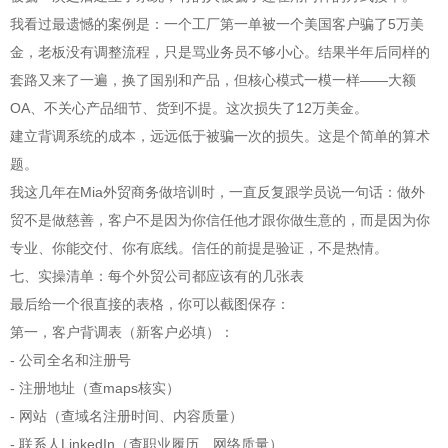
我看过最遗憾的案例是：一个工厂第一单被一个美国客户骗了5万美
金，老板没有调整流程，只是骂业务员不够小心。结果半年后同样的
套路又来了一遍，换了国别和产品，但核心模式一模一样——大额
OA、不关心产品细节、货到不提。这次损失了12万美金。
建立背调系统的成本，远远低于被骗一次的损失。这是个简单的算术
题。
我这几年在Mia外贸商务做培训时，一直反复跟学员说一句话：做外
贸不是做慈善，客户不是因为你信任他才跟你做生意的，而是因为你
专业、你能交付、你有底线。信任的前提是验证，不是热情。
七、实操清单：每个外贸公司都应该有的几张表
最后给一个很直接的表格，你可以截图保存：
第一，客户背调表（新客户必填）：
- 公司全名和注册号
- 注册地址（查maps核实）
- 网站（查域名注册时间、内容质量）
- 联系人LinkedIn（查职业履历、网络质量）