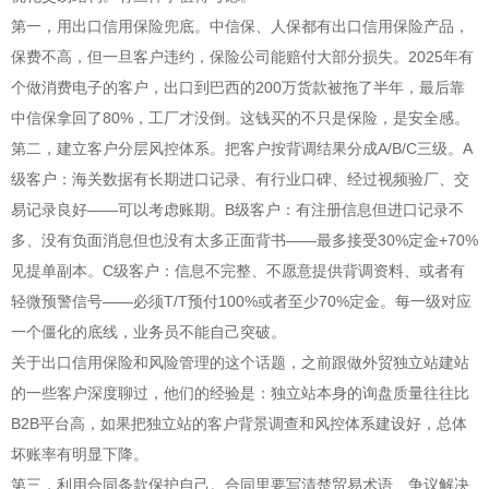
第一，用出口信用保险兜底。中信保、人保都有出口信用保险产品，
保费不高，但一旦客户违约，保险公司能赔付大部分损失。2025年有
个做消费电子的客户，出口到巴西的200万货款被拖了半年，最后靠
中信保拿回了80%，工厂才没倒。这钱买的不只是保险，是安全感。
第二，建立客户分层风控体系。把客户按背调结果分成A/B/C三级。A
级客户：海关数据有长期进口记录、有行业口碑、经过视频验厂、交
易记录良好——可以考虑账期。B级客户：有注册信息但进口记录不
多、没有负面消息但也没有太多正面背书——最多接受30%定金+70%
见提单副本。C级客户：信息不完整、不愿意提供背调资料、或者有
轻微预警信号——必须T/T预付100%或者至少70%定金。每一级对应
一个僵化的底线，业务员不能自己突破。
关于出口信用保险和风险管理的这个话题，之前跟做外贸独立站建站
的一些客户深度聊过，他们的经验是：独立站本身的询盘质量往往比
B2B平台高，如果把独立站的客户背景调查和风控体系建设好，总体
坏账率有明显下降。
第三，利用合同条款保护自己。合同里要写清楚贸易术语、争议解决