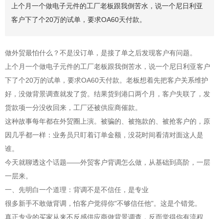
上个月一个做电子元件的工厂老板跟我倒苦水，说一个尼日利亚
客户下了个20万的试单，要求OA60天付款。
做外贸最怕什么？不是没订单，是接了单之后发现客户有问题。
上个月一个做电子元件的工厂老板跟我倒苦水，说一个尼日利亚客户
下了个20万的试单，要求OA60天付款。老板想着先把客户关系维护
好，没做背景调查就发了货。结果货到港口两个月，客户失联了，发
货款项一分没收回来，工厂还被供应商催款。
这种故事每年都在外贸圈上演。被骗的、被拖款的、被抢客户的，原
因几乎都一样：业务员只盯着订单金额，没花时间看清对面这人是
谁。
今天就聊透这个话题——外贸客户背调怎么做，从基础到高阶，一层
一层来。
一、先明白一个道理：背调不是不信任，是专业
很多新手不敢做背调，怕客户觉得你"不够信任他"。这是个错觉。
真正专业的买家从来不反感供应商做背景调查，反而觉得你有流程、