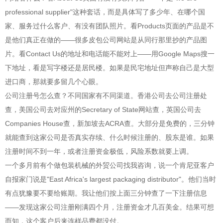
professional supplier"这种套话，而是具体写了多少年、在哪个国
家、服务过什么客户、有没有团队照片。看Products页面的产品是不
是他们真正在做的——很多皮包公司网站是从同行那里抄的产品图
片。看Contact Us的地址和电话能不能对上——用Google Maps搜一
下地址，看是写字楼还是居民楼。如果是民宅地址但声称自己是大型
进口商，那就要多留几个心眼。
公司注册号怎么查？不同国家有不同渠道。香港公司去公司注册处
查，美国公司去对应州的Secretary of State网站查，英国公司去
Companies House查，新加坡去ACRA查。大部分是免费的，三分钟
就能查到这家公司是否真实存续、什么时候注册的、股东是谁。如果
注册时间不到一年，或者注册资金极低，风险系数就要上调。
一个多月前有个做包装机械的外贸公司找我咨询，说一个肯尼亚客户
自报家门说是"East Africa's largest packaging distributor"。他们当时
有点犹豫要不要给账期。我让他们按上面三分钟查了一下注册信息
——发现这家公司注册刚满四个月，注册资金才几百美金。结果可想
而知，这个客户后来连样品费都没付。