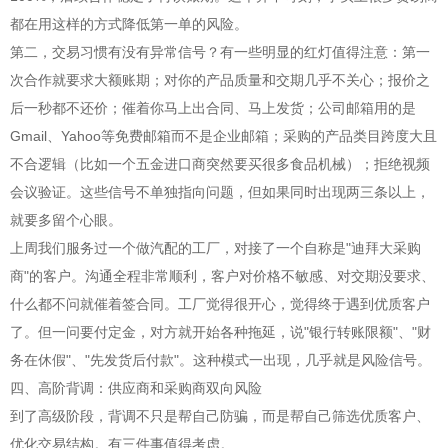
都在用这样的方式降低第一单的风险。
第二，交易习惯有没有异常信号？有一些明显的红灯值得注意：第一
次合作就要求大额账期；对你的产品质量和交期几乎不关心；报价之
后一秒都不还价；催着你马上出合同、马上发货；公司邮箱用的是
Gmail、Yahoo等免费邮箱而不是企业邮箱；采购的产品类目跨度大且
不合逻辑（比如一个五金进口商突然要买很多食品机械）；拒绝视频
会议验证。这些信号不单独指向问题，但如果同时出现两三条以上，
就要多留个心眼。
上周我们服务过一个做汽配的工厂，对接了一个自称是"迪拜大采购
商"的客户。沟通全程非常顺利，客户对价格不敏感、对交期没要求、
什么都不问就催着签合同。工厂觉得很开心，觉得终于遇到优质客户
了。但一问要付定金，对方就开始各种拖延，说"银行转账限额"、"财
务在休假"、"先发货后付款"。这种模式一出现，几乎就是风险信号。
四、高阶背调：供应商和采购商双向风险
到了高级阶段，背调不只是帮自己防骗，而是帮自己筛选优质客户、
优化交易结构。有三件事值得考虑。