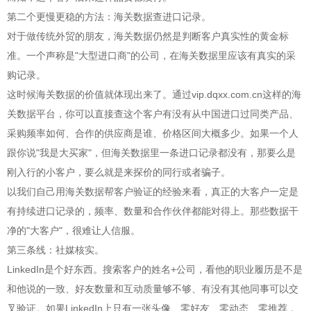
第二个更慢更稳的方法：海关数据查进口记录。
对于做传统外贸的朋友，海关数据仍然是判断客户真实性的黄金标
准。一个声称是"大型进口商"的公司，在海关数据里应该有真实的采
购记录。
这时候海关数据的价值就体现出来了。通过vip.dqxx.com.cn这样的海
关数据平台，你可以直接查这个客户有没有从中国进口过同类产品、
采购频率如何、合作的供应商是谁、价格区间大概多少。如果一个人
跟你说"我是大买家"，但海关数据里一条进口记录都没有，那要么是
刚入行的小客户，要么就是来探价的同行或者骗子。
以我们自己用海关数据帮客户验证的经验来看，真正的大客户一定是
有持续进口记录的，频率、数量和合作伙伴都能对得上。那些数据干
净的"大客户"，很难让人信服。
第三条线：社媒核实。
LinkedIn是个好东西。搜索客户的姓名+公司，看他的职业履历是不是
和他说的一致、好友数量和互动质量够不够、有没有其他同事可以交
叉验证。如果LinkedIn上只有一张头像、零好友、零动态、零推荐，