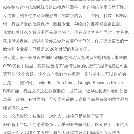
AI在整合这些信息时就会给出模糊的回答，客户的信任度自然下降。
反过来，如果你主动管理好自己的数字内容——官网、社媒、B2B店
铺、行业平台的信息保持一致且专业，AI给出的推荐就会更正面。
这意味着什么？背调不再是单向的了。你在调查客户的同时，客户也
在用AI调查你。所以不管你是做外贸那个环节的，保持线上信息的一
致性和专业度，已经是2026年外贸的基础功了。
说到这，另一条最近在和Mia团队交流时反复确认的思路是：未来的
GEO优化手段里，其实也包括了"如何让你的供应商/品牌信息在AI里
更可信"这个命题。这个方向我们也在探索，目前基本上可以判断的一
点是——把官网、LinkedIn、YouTube、Google Business Profile、
B2B页面、行业文章这些数据源统一成口径，让AI在检索时看到的信
息是一致的、有深度的、可交叉验证的，这是当前最有效的数字品牌
建设方法之一。
六、心态建设：被骗过一次的人，往往不是输给了骗子
做外贸十年以上的老业务员，几乎都有被骗经历。区别在于，有的人
被骗一次之后建立了系统，有的人被骗了还在用同样的方式接单。