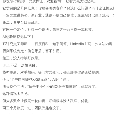
你说“实力雄厚，品质保证，欢迎咨询”，它看完毫无记忆点。
它需要的是具体信息：你服务哪类客户？解决什么问题？有什么证据支
一篇文章讲趋势、谈行业，通篇不提自己是谁，最后AI只记住了观点，
第二，各平台口径乱套。
官网一个定位，社媒一个说法，第三方平台再换一套标签。
AI想验证都无从下手。
它讲究交叉印证——百度百科、知乎问答、LinkedIn主页、独立站内
否则系统判定：信息矛盾，暂不引用。
第三，没人持续盯效果。
GEO不是一次性项目。
模型更新、对手加码、提问方式变化，都会影响你是否被提到。
今天问“中国有哪些XX供应商”，AI列了你；
明天换个问法，“适合中小企业的XX服务商推荐”，你就没了。
这种情况太常见。
但大多数企业做完一轮内容，后续根本没人跟踪、优化。
两三个月热度一过，团队兴趣也没了。