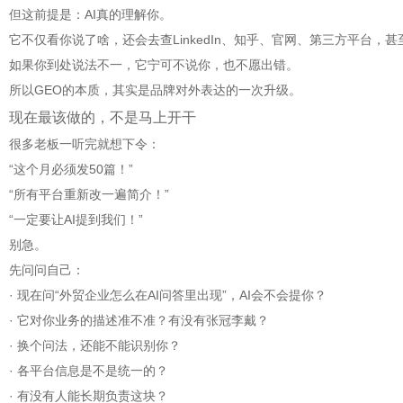
但这前提是：AI真的理解你。
它不仅看你说了啥，还会去查LinkedIn、知乎、官网、第三方平台，
如果你到处说法不一，它宁可不说你，也不愿出错。
所以GEO的本质，其实是品牌对外表达的一次升级。
现在最该做的，不是马上开干
很多老板一听完就想下令：
“这个月必须发50篇！”
“所有平台重新改一遍简介！”
“一定要让AI提到我们！”
别急。
先问问自己：
· 现在问“外贸企业怎么在AI问答里出现”，AI会不会提你？
· 它对你业务的描述准不准？有没有张冠李戴？
· 换个问法，还能不能识别你？
· 各平台信息是不是统一的？
· 有没有人能长期负责这块？