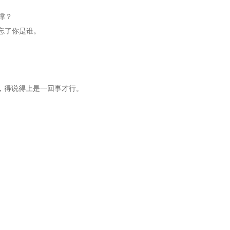
撑？
忘了你是谁。
容，得说得上是一回事才行。