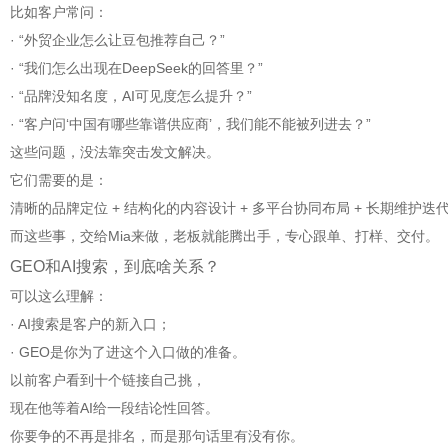
比如客户常问：
· “外贸企业怎么让豆包推荐自己？”
· “我们怎么出现在DeepSeek的回答里？”
· “品牌没知名度，AI可见度怎么提升？”
· “客户问‘中国有哪些靠谱供应商’，我们能不能被列进去？”
这些问题，没法靠突击发文解决。
它们需要的是：
清晰的品牌定位 + 结构化的内容设计 + 多平台协同布局 + 长期维护迭
而这些事，交给Mia来做，老板就能腾出手，专心跟单、打样、交付。
GEO和AI搜索，到底啥关系？
可以这么理解：
· AI搜索是客户的新入口；
· GEO是你为了进这个入口做的准备。
以前客户看到十个链接自己挑，
现在他等着AI给一段结论性回答。
你要争的不再是排名，而是那句话里有没有你。