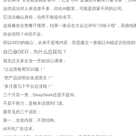
你官网写“专业制造精密零件”，公众号叫“金属部件解决方案专家”，Linke
这些说法对人来说差不多，但在AI眼里，可能是四家不同的公司。
它没法确认身份，自然不敢提你名字。
这就像你去查餐厅推荐，结果一家店在大众点评叫“川味小馆”，高德地图
你会信吗？AI也不会。
所以GEO的核心，从来不是堆内容，而是建立一套能让AI稳定识别你
自己做GEO，为什么总踩坑？
我见过太多企业一开始信心满满：
“让运营每周写10篇！”
“把产品说明全改成英文！”
“多注册几个平台总没错！”
三个月后一查，DeepSeek还是不提你。
不是不努力，是根本没摸到门道。
最常见的三个误区：
第一，光发内容，不管结构。
AI不吃广告话术。