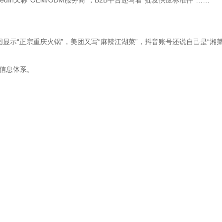
dIn又标“OEM/ODM服务商”，B2B平台还写着“批发供应标准件”……
显示“正宗重庆火锅”，美团又写“麻辣江湖菜”，抖音账号还说自己是“湘菜
的信息体系。