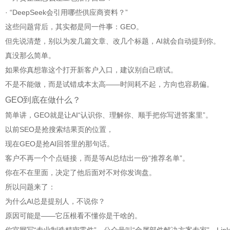
· “DeepSeek会引用哪些供应商资料？”
这些问题背后，其实都是同一件事：GEO。
但先说清楚，别以为发几篇文章、改几个标题，AI就会自动提到你。
真没那么简单。
如果你真想靠这个打开新客户入口，建议别自己瞎试。
不是不能做，而是试错成本太高——时间耗不起，方向也容易偏。
GEO到底在做什么？
简单讲，GEO就是让AI“认识你、理解你、顺手把你写进答案里”。
以前SEO是抢搜索结果页的位置，
现在GEO是抢AI回答里的那句话。
客户不再一个个点链接，而是等AI总结出一份“推荐名单”。
你在不在里面，决定了他后面对不对你发询盘。
所以问题来了：
为什么AI总是提别人，不说你？
原因可能是——它压根看不懂你是干啥的。