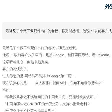
外
最近见了个做工业配件出口的老板，聊完挺感慨。他说：“以前客户找供应商
最近见了个做工业配件出口的老板，聊完挺感慨。
他说：“以前客户找供应商，是搜Google、翻阿里国际站、看LinkedI
这话听着扎心，但越来越真实。
客户的习惯变了。
过去你愁的是“网站能不能排上Google第一页”，
现在该担心的是——“当人家张口就问AI时，它知不知道你是谁？”
比如：
· “帮我找几家做不锈钢阀门的中国出口商，要能过欧美认证。”
· “中国有哪些做CNC加工的外贸公司，支持小批量定制？”
· “外贸企业怎么让豆包推荐自己？”