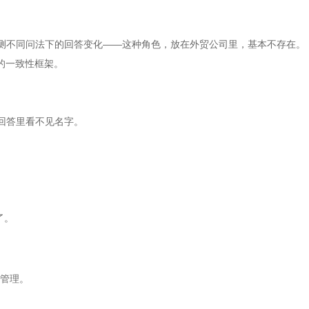
监测不同问法下的回答变化——这种角色，放在外贸公司里，基本不存在。
的一致性框架。
回答里看不见名字。
了。
媒管理。