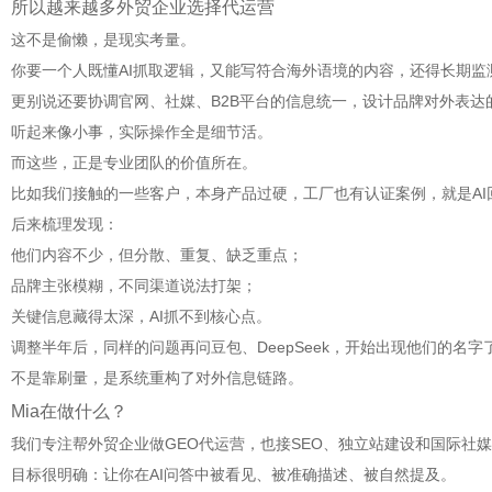
所以越来越多外贸企业选择代运营
这不是偷懒，是现实考量。
你要一个人既懂AI抓取逻辑，又能写符合海外语境的内容，还得长期
更别说还要协调官网、社媒、B2B平台的信息统一，设计品牌对外表达
听起来像小事，实际操作全是细节活。
而这些，正是专业团队的价值所在。
比如我们接触的一些客户，本身产品过硬，工厂也有认证案例，就是AI
后来梳理发现：
他们内容不少，但分散、重复、缺乏重点；
品牌主张模糊，不同渠道说法打架；
关键信息藏得太深，AI抓不到核心点。
调整半年后，同样的问题再问豆包、DeepSeek，开始出现他们的名字
不是靠刷量，是系统重构了对外信息链路。
Mia在做什么？
我们专注帮外贸企业做GEO代运营，也接SEO、独立站建设和国际社
目标很明确：让你在AI问答中被看见、被准确描述、被自然提及。